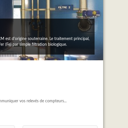
M est d'origine souterraine. Le traitement principal,
 (Fe) par simple filtration biologique.
mmuniquer vos relevés de compteurs...